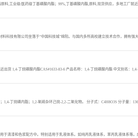
,工业级/医药级丁基磺酸内酯；99%,丁基磺酸内酯,原料,现货供应，多地工厂就近出货
阳汉之化新材料科技有限公司坐落于“中国科技城”绵阳。与国内多所高校建立技术合作，拥
1,4-丁烷磺酸内酯CAS#1633-83-6 产品名称：1,4-丁烷磺酸内酯 中文别名：1,4-
-丁烷磺内脂；1,2-氧硫杂环己烷-2,2-二氧化物。 分子式：C4H8O3S 分子量：136.17 
可普遍用于清漆和色浆配方中。特别适用于乳液体系。如纯丙乳液体系，苯丙乳液体系等