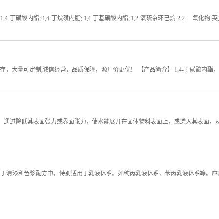
; 1,4-丁烷磺内脂; 1,4-丁基磺酸内酯; 1,2-氧硫杂环己烷-2,2-二氧化物 英文名称：1,4-Butan
,有库存，大量可定制,诚信经营，品质保障，源厂价更优！ 【产品简介】 1,4-丁磺酸内酯，
通过降低其表面张力或界面张力，使水能展开在固体物料表面上，或透入其表面，从而
遍用于清漆和色浆配方中。特别适用于乳液体系。如纯丙乳液体系，苯丙乳液体系等。应