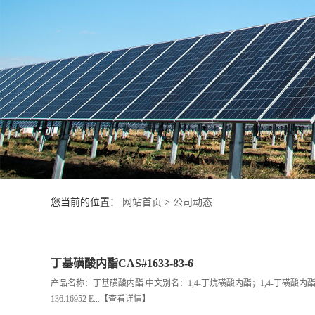
产
品
展
厅
联
系
您当前的位置：
网站首页
>
公司动态
方
丁基磺酸内酯CAS#1633-83-6
式
产品名称：丁基磺酸内酯 中文别名：1,4-丁烷磺酸内酯；1,4-丁磺酸内酯；1,2-氧硫
136.16952 E...
【查看详情】
公