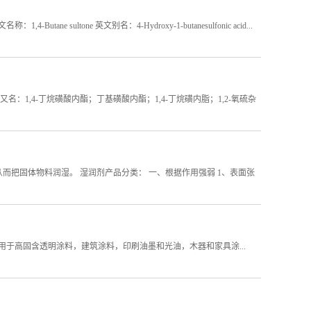
e sultone 英文别名：4-Hydroxy-1-butanesulfonic acid...
又名：1,4-丁烷磺酸内酯；丁基磺酸内酯；1,4-丁烷磺内脂；1,2-氧硫杂
把固体物料润湿。 湿润剂产品分类： 一、根据作用强弱 1、表面张
用于高固含透明涂料，建筑涂料，印刷油墨和光油，木器和家具涂...