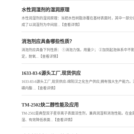
水性润湿剂的湿润原理
司
水性润湿剂的湿润原理：当把水性树脂涂覆在基材表面时，其中一部分
动
成了以润湿剂为中间层...
【查看详情】
态
消泡剂应具备哪些性质？
消泡剂应具备下列性质： ①消泡力强，用量少； ②加到起泡体系中不影
证
定，耐氧...
【查看详情】
书
1633-83-6源头工厂,现货供应
1633-83-6源头工厂,现货供应-绵阳汉之化生产供应,拥有强大生产能
荣
磺内酯 ...
【查看详情】
誉
TM-2502炔二醇性能及应用
TM-2502是典型双子星非离子表面活性剂，兼具润湿和消泡性能。在
湿、有效降低表面...
【查看详情】