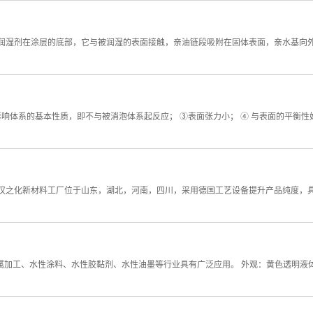
润湿剂在涂层的底部，它与被润湿的表面接触，亲油链段吸附在固体表面，亲水基向
响体系的基本性质，即不与被消泡体系起反应； ③表面张力小； ④ 与表面的平衡性
力。汉之化新材料工厂位于山东，湖北，河南，四川，采用德国工艺设备提升产品纯度，具有年产5
金属加工、水性涂料、水性胶黏剂、水性油墨等行业具有广泛应用。 外观：黄色透明液