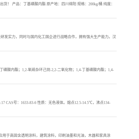
！ 产品：丁基磺酸内酯 原产地：四川绵阳 规格：200kg/桶 纯度：
有强大研发实力，同时与国内化工国企进行战略合作，拥有强大生产能力。汉
丁磺酸内酯；1,2-氧硫杂环己烷-2,2-二氧化物；1,4-丁基磺酸内酯；1,4-
CAS号：1633-83-6 性质：无色液体。熔点12.5-14.5℃，沸点134-
。应用于高固含透明涂料，建筑涂料，印刷油墨和光油，木器和家具涂