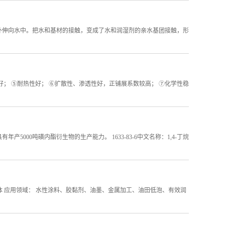
外伸向水中。把水和基材的接触，变成了水和润湿剂的亲水基团接触，形
好； ⑤耐热性好； ⑥扩散性、渗透性好，正铺展系数较高； ⑦化学性稳
000吨磺内酯衍生物的生产能力。 1633-83-6中文名称：1,4-丁烷
体 应用领域： 水性涂料、胶黏剂、油墨、金属加工、油田低泡、有效润