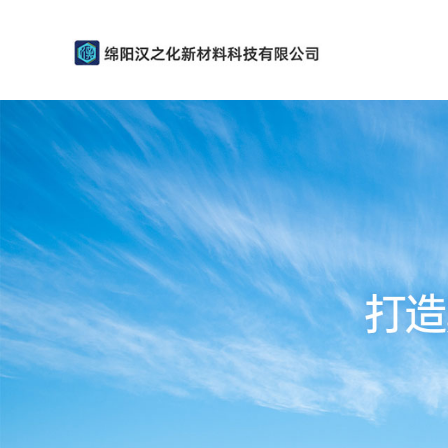
公
司
首
页
公
司
介
绍