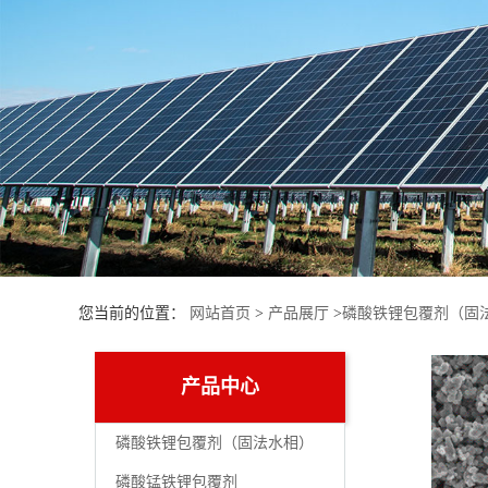
产
品
展
厅
联
系
您当前的位置：
网站首页
>
产品展厅
>
磷酸铁锂包覆剂（固
方
产品中心
式
磷酸铁锂包覆剂（固法水相）
公
磷酸锰铁锂包覆剂