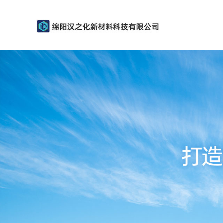
公
司
首
页
公
司
介
绍